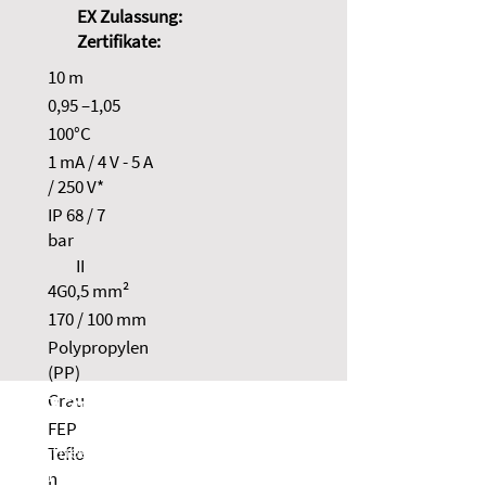
EX Zulassung:
Zertifikate:
10 m
0,95 –1,05
100°C
1 mA / 4 V - 5 A
/ 250 V*
IP 68 / 7
bar
II
4G0,5 mm²
170 / 100 mm
Polypropylen
(PP)
Grau
NOLTA GmbH
FEP
Industriestraße 8
Teflo
35091 Cölbe
n