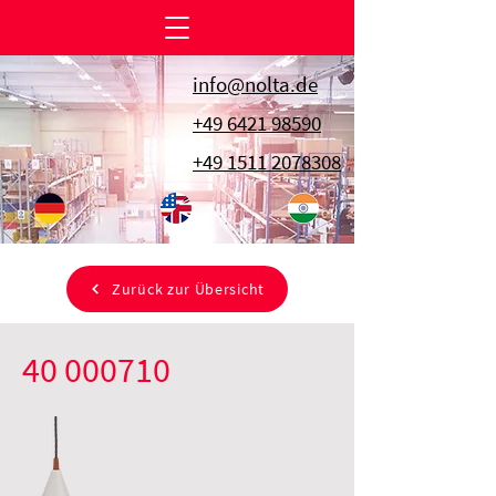
info@nolta.de
+49 6421 98590
+49 1511 2078308
Zurück zur Übersicht
40 000710