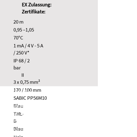
EX Zulassung:
Zertifikate:
20 m
0,95 –1,05
70°C
1 mA / 4 V - 5 A
/ 250 V*
IP 68 / 2
bar
II
3 x 0,75 mm²
170 / 100 mm
NOLTA GmbH
SABIC PP56M10
Blau
Industriestraße 8
35091 Cölbe
TML-
Deutschland
B
Blau
Telefon:
+49 6421 9859-0
Telefax: +49 6421 9859-28