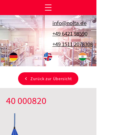
info@nolta.de
+49 6421 98590
+49 1511 2078308
Zurück zur Übersicht
40 000820