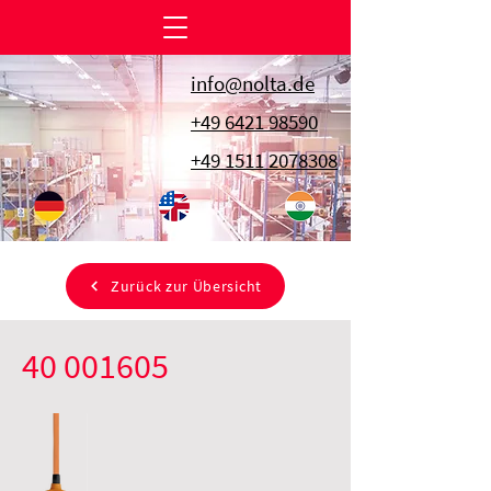
info@nolta.de
+49 6421 98590
+49 1511 2078308
Zurück zur Übersicht
40 001605