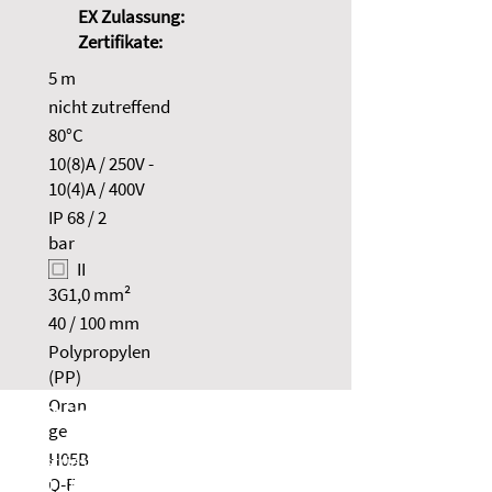
EX Zulassung:
Zertifikate:
5 m
nicht zutreffend
80°C
10(8)A / 250V -
10(4)A / 400V
IP 68 / 2
bar
II
3G1,0 mm²
40 / 100 mm
Polypropylen
(PP)
Oran
NOLTA GmbH
ge
H05B
Industriestraße 8
Q-F
35091 Cölbe