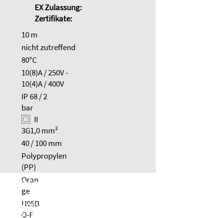
EX Zulassung:
Zertifikate:
10 m
nicht zutreffend
80°C
10(8)A / 250V -
10(4)A / 400V
IP 68 / 2
bar
II
3G1,0 mm²
40 / 100 mm
Polypropylen
(PP)
Oran
NOLTA GmbH
ge
H05B
Industriestraße 8
Q-F
35091 Cölbe