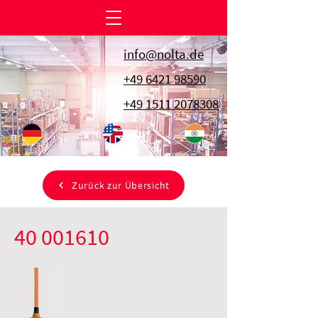
info@nolta.de
+49 6421 98590
+49 1511 2078308
Zurück zur Übersicht
40 001610