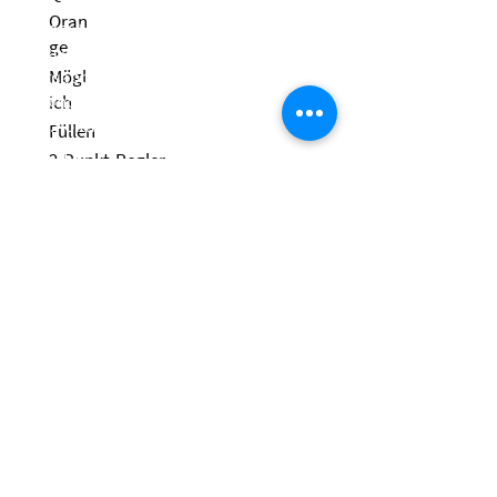
Oran
Telefon:
+49 6421 9859-0
ge
Telefax: +49 6421 9859-28
Whatsapp:
Mögl
+49 1511 2078308
info@nolta.de
ich
www.nolta.de
Füllen
2-Punkt-Regler
Kontakt
Nein
Datenschutzerklärung
CE
Impressum
AGB