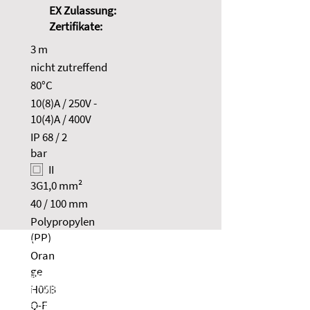
EX Zulassung:
Zertifikate:
3 m
nicht zutreffend
80°C
10(8)A / 250V -
10(4)A / 400V
IP 68 / 2
bar
II
3G1,0 mm²
40 / 100 mm
Polypropylen
(PP)
NOLTA GmbH
Oran
ge
Industriestraße 8
H05B
35091 Cölbe
Deutschland
Q-F