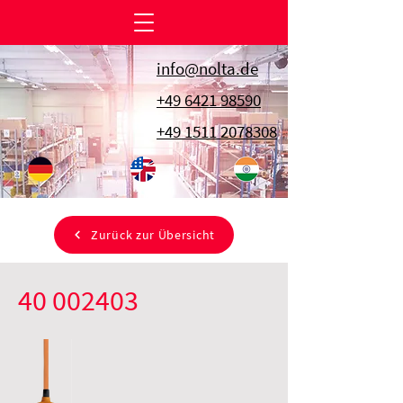
info@nolta.de
+49 6421 98590
+49 1511 2078308
Zurück zur Übersicht
40 002403