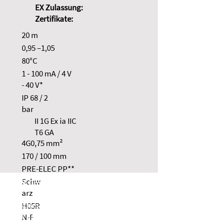
EX Zulassung:
Zertifikate:
20 m
0,95 –1,05
80°C
1 - 100 mA / 4 V
- 40 V*
IP 68 / 2
bar
II 1G Ex ia IIC
T6 GA
4G0,75 mm²
170 / 100 mm
PRE-ELEC PP**
Schw
NOLTA GmbH
arz
Industriestraße 8
H05R
35091 Cölbe
N-F