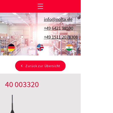
info@nolta.de
+49 6421 98590
+49 1511 2078308
Zurück zur Übersicht
40 003320