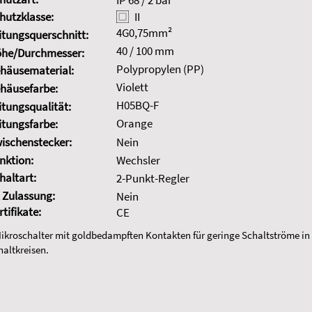
IP 68 / 2 bar
hutzklasse:
II
4G0,75mm²
itungsquerschnitt:
40 / 100 mm
he/Durchmesser:
Polypropylen (PP)
häusematerial:
Violett
häusefarbe:
H05BQ-F
itungsqualität:
Orange
itungsfarbe:
ischenstecker:
Nein
nktion:
Wechsler
haltart:
2-Punkt-Regler
 Zulassung:
Nein
rtifikate:
CE
Mikroschalter mit goldbedampften Kontakten für geringe Schaltströme in
haltkreisen.