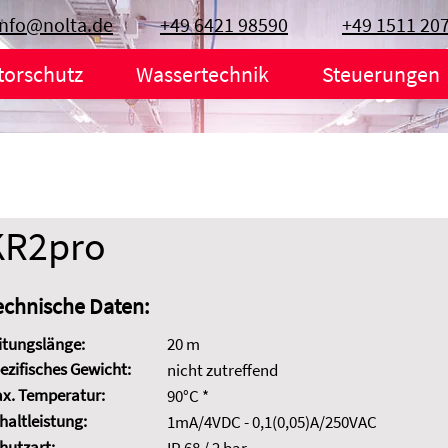
info@nolta.de
+49 6421 98590
+49 1511 20
torschutz
Wassertechnik
Steuerungen
KR2pro
echnische Daten:
itungslänge:
20 m
ezifisches Gewicht:
nicht zutreffend
x. Temperatur:
90°C *
haltleistung:
1mA/4VDC - 0,1(0,05)A/250VAC
hutzart: