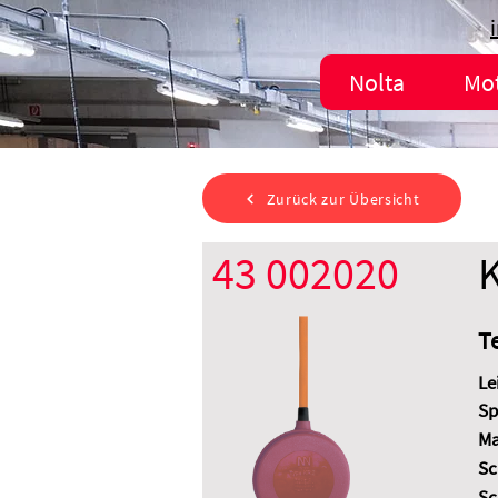
Nolta
Mo
Zurück zur Übersicht
43 002020
T
Le
Sp
Ma
Sc
Sc