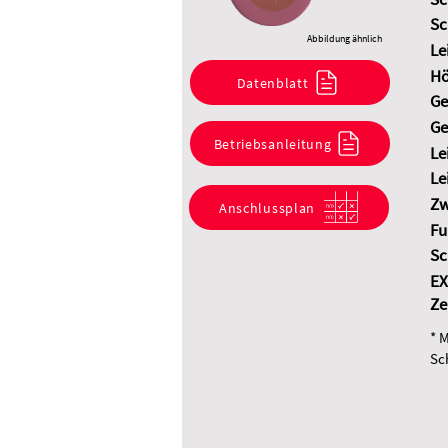
Sc
Abbildung ähnlich
Le
Hö
Datenblatt
Ge
Ge
Betriebsanleitung
Le
Le
Zw
Anschlussplan
Fu
Sc
EX
Ze
* 
Sc