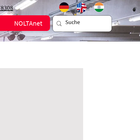
78308
NOLTAnet