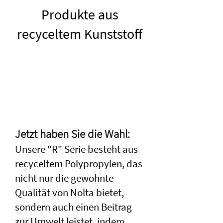
Produkte aus
recyceltem Kunststoff
Jetzt hab
en Sie die Wahl:
Un
sere "R" Serie besteht aus
recy
celtem Polypropylen, das
nicht nur die
g
ewohnte
Qualität von Nolta bietet,
sondern auch einen Beitrag
zur Umwelt leistet, indem