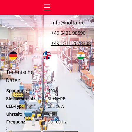
info@nolta.de
+49 6421 98590
+49 1511 2078308
Technische
Daten
Spannung
400 V
Steckervorsatz:
3L+N+PE
CEE-Typ:
CEE 16 A
Uhrzeit:
6h
Frequenz
50 - 60 Hz
: