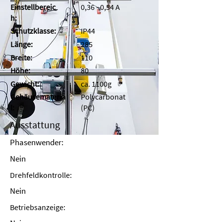
Einstellbereic
0,36 - 0,54 A
h:
Schutzklasse:
IP44
Länge:
285
Breite:
110
Höhe:
80
Gewicht:
ca. 1100g
Gehäusemateria
Polycarbonat
l:
(PC)
Ausstattung
Phasenwender:
Nein
Drehfeldkontrolle:
Nein
Betriebsanzeige: