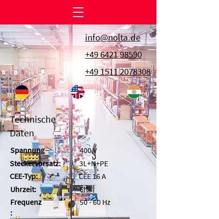
info@nolta.de
+49 6421 98590
+49 1511 2078308
Technische
Daten
Spannung
400 V
Steckervorsatz:
3L+N+PE
CEE-Typ:
CEE 16 A
Uhrzeit:
6h
Frequenz
50 - 60 Hz
: