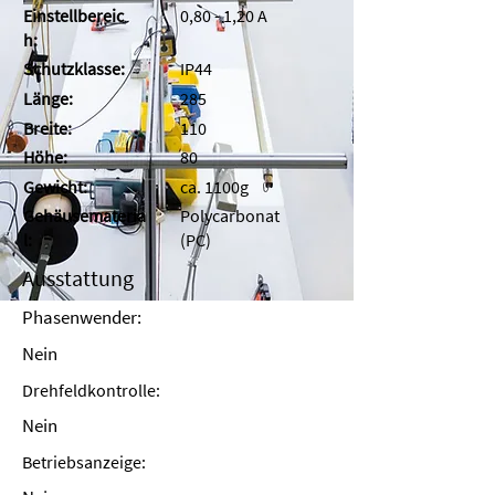
Einstellbereic
0,80 - 1,20 A
h:
Schutzklasse:
IP44
Länge:
285
Breite:
110
Höhe:
80
Gewicht:
ca. 1100g
Gehäusemateria
Polycarbonat
l:
(PC)
Ausstattung
Phasenwender:
Nein
Drehfeldkontrolle:
Nein
Betriebsanzeige: