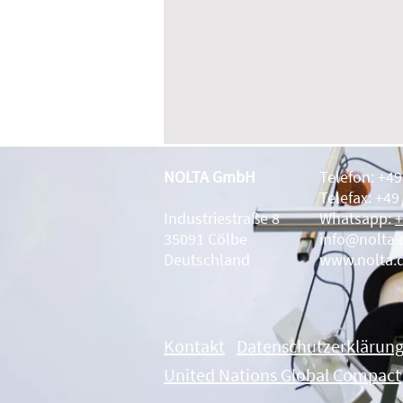
NOLTA GmbH
Telefon: +4
Telefax: +49
Industriestraße 8
Whatsapp:
+
35091 Cölbe
info@nolta.
Deutschland
www.nolta.
Kontakt
Datenschutzerklärun
United Nations Global Compact