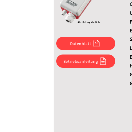
C
U
F
Abbildung ähnlich
E
S
Datenblatt
L
B
Betriebsanleitung
G
G