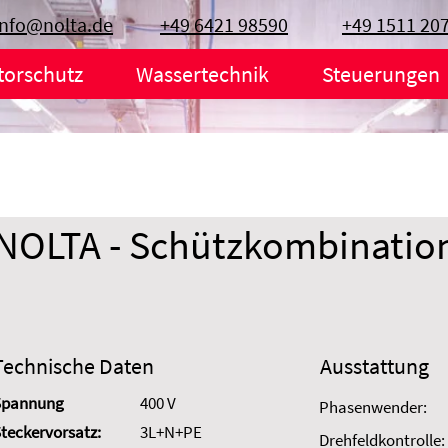
info@nolta.de
+49 6421 98590
+49 1511 20
torschutz
Wassertechnik
Steuerungen
NOLTA - Schützkombinatio
Technische Daten
Ausstattung
Spannung
400 V
Phasenwender:
teckervorsatz:
3L+N+PE
Drehfeldkontrolle: