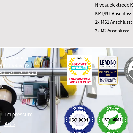
Niveauelektrode K
KR1/N1 Anschluss
2x MS1 Anschluss:
2x M2 Anschluss:
9 6421 9859-0
 6421 9859-28
49 1511 2078308
de
de
g
Impressum
AGB