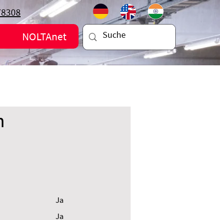
78308
NOLTAnet
n
Ja
Ja