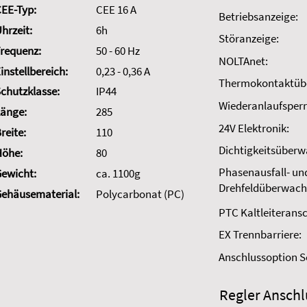
EE-Typ:
CEE 16 A
Betriebsanzeige:
hrzeit:
6h
Störanzeige:
requenz:
50 - 60 Hz
NOLTAnet:
instellbereich:
0,23 - 0,36 A
Thermokontaktüb
chutzklasse:
IP44
Wiederanlaufsperr
änge:
285
24V Elektronik:
reite:
110
Dichtigkeitsüber
Höhe:
80
Phasenausfall- un
ewicht:
ca. 1100g
Drehfeldüberwach
ehäusematerial:
Polycarbonat (PC)
PTC Kaltleiteransc
EX Trennbarriere:
Anschlussoption 
Regler Anschl