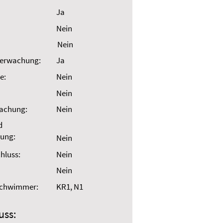
Ja
Nein
Nein
erwachung:
Ja
e:
Nein
Nein
wachung:
Nein
d
ung:
Nein
hluss:
Nein
Nein
Schwimmer:
KR1, N1
uss: