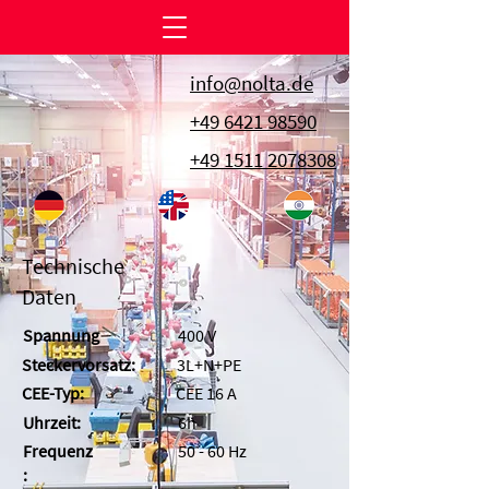
info@nolta.de
+49 6421 98590
+49 1511 2078308
Technische
Daten
Spannung
400 V
Steckervorsatz:
3L+N+PE
CEE-Typ:
CEE 16 A
Uhrzeit:
6h
Frequenz
50 - 60 Hz
: