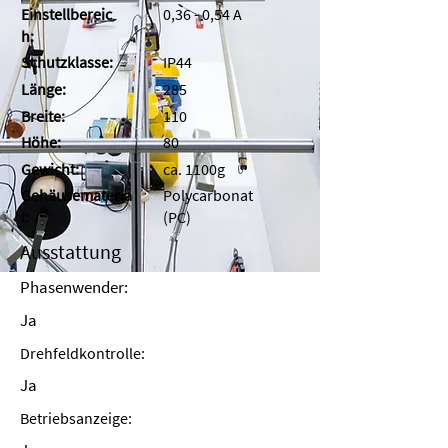
Einstellbereic
0,36 - 0,54 A
h:
Schutzklasse:
IP44
Länge:
285
Breite:
110
Höhe:
80
Gewicht:
ca. 1100g
Gehäusemateria
Polycarbonat
l:
(PC)
Ausstattung
Phasenwender:
Ja
Drehfeldkontrolle:
Ja
Betriebsanzeige: