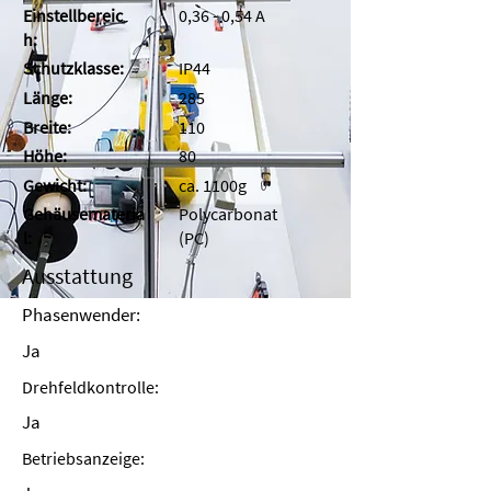
Einstellbereic
0,36 - 0,54 A
h:
Schutzklasse:
IP44
Länge:
285
Breite:
110
Höhe:
80
Gewicht:
ca. 1100g
Gehäusemateria
Polycarbonat
l:
(PC)
Ausstattung
Phasenwender:
Ja
Drehfeldkontrolle:
Ja
Betriebsanzeige: