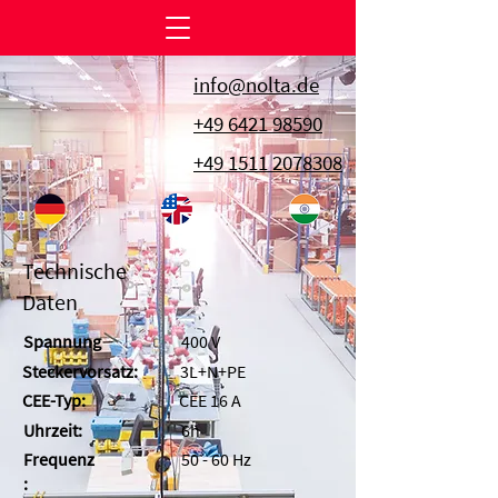
info@nolta.de
+49 6421 98590
+49 1511 2078308
Technische
Daten
Spannung
400 V
Steckervorsatz:
3L+N+PE
CEE-Typ:
CEE 16 A
Uhrzeit:
6h
Frequenz
50 - 60 Hz
: