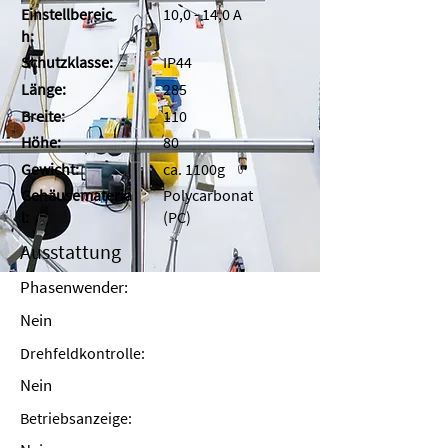
Einstellbereic
10,0 - 14,0 A
h:
Schutzklasse:
IP44
Länge:
285
Breite:
110
Höhe:
80
Gewicht:
ca. 1100g
Gehäusemateria
Polycarbonat
l:
(PC)
Ausstattung
Phasenwender:
Nein
Drehfeldkontrolle:
Nein
Betriebsanzeige: