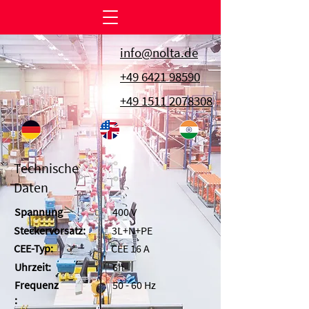
info@nolta.de
+49 6421 98590
+49 1511 2078308
Technische
Daten
Spannung
400 V
Steckervorsatz:
3L+N+PE
CEE-Typ:
CEE 16 A
Uhrzeit:
6h
Frequenz
50 - 60 Hz
: