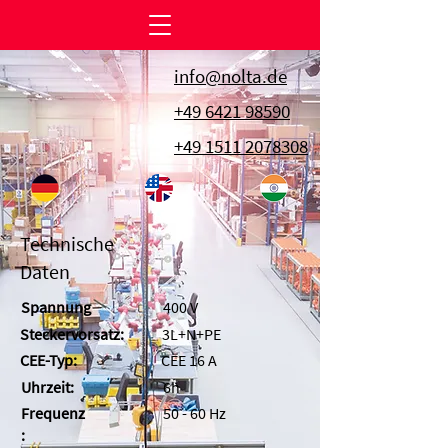
info@nolta.de
+49 6421 98590
+49 1511 2078308
Technische
Daten
Spannung
400 V
Steckervorsatz:
3L+N+PE
CEE-Typ:
CEE 16 A
Uhrzeit:
6h
Frequenz
50 - 60 Hz
: