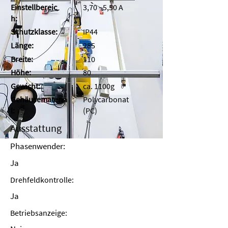
Einstellbereic
3,70 - 5,50 A
h:
Schutzklasse:
IP44
Länge:
285
Breite:
110
Höhe:
80
Gewicht:
ca. 1100g
Gehäusemateria
Polycarbonat
l:
(PC)
Ausstattung
Phasenwender:
Ja
Drehfeldkontrolle:
Ja
Betriebsanzeige: