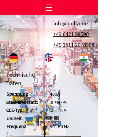
info@nolta.de
+49 6421 98590
+49 1511 2078308
Technische
Daten
Spannung
400 V
Steckervorsatz:
3L+N+PE
CEE-Typ:
CEE 16 A
Uhrzeit:
6h
Frequenz
50 - 60 Hz
: