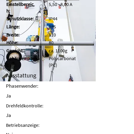
Einstellbereic
5,50 - 8,00 A
h:
Schutzklasse:
IP44
Länge:
285
Breite:
110
Höhe:
80
Gewicht:
ca. 1100g
Gehäusemateria
Polycarbonat
l:
(PC)
Ausstattung
Phasenwender:
Ja
Drehfeldkontrolle:
Ja
Betriebsanzeige: