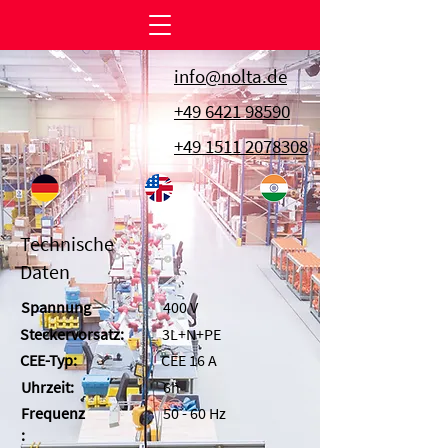
info@nolta.de
+49 6421 98590
+49 1511 2078308
Technische
Daten
Spannung
400 V
Steckervorsatz:
3L+N+PE
CEE-Typ:
CEE 16 A
Uhrzeit:
6h
Frequenz
50 - 60 Hz
: