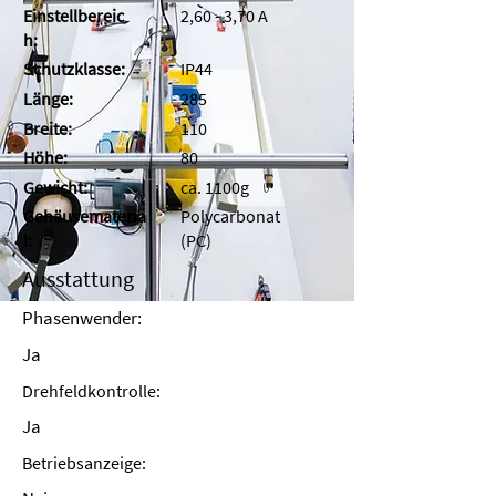
Einstellbereic
2,60 - 3,70 A
h:
Schutzklasse:
IP44
Länge:
285
Breite:
110
Höhe:
80
Gewicht:
ca. 1100g
Gehäusemateria
Polycarbonat
l:
(PC)
Ausstattung
Phasenwender:
Ja
Drehfeldkontrolle:
Ja
Betriebsanzeige: