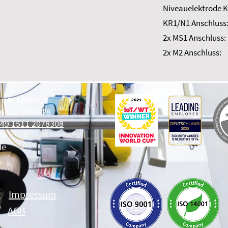
Niveauelektrode K
KR1/N1 Anschluss
2x MS1 Anschluss:
2x M2 Anschluss:
9 6421 9859-0
 6421 9859-28
49 1511 2078308
de
de
g
Impressum
AGB