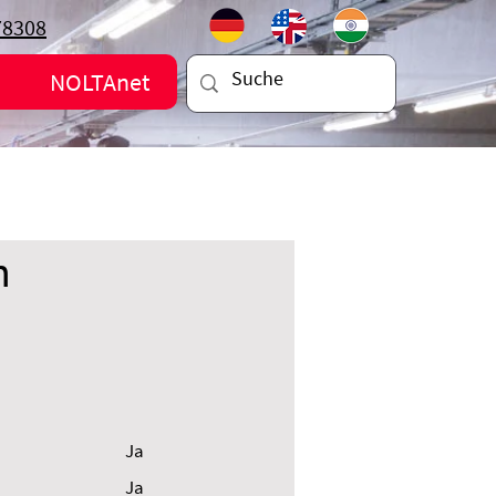
78308
NOLTAnet
n
Ja
Ja