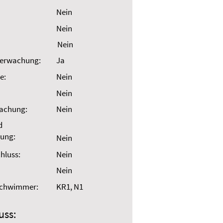
Nein
Nein
Nein
erwachung:
Ja
e:
Nein
Nein
wachung:
Nein
d
ung:
Nein
hluss:
Nein
Nein
Schwimmer:
KR1, N1
uss: