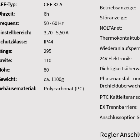
EE-Typ:
CEE 32 A
Betriebsanzeige:
hrzeit:
6h
Störanzeige:
requenz:
50 - 60 Hz
NOLTAnet:
instellbereich:
3,70 - 5,50 A
Thermokontaktüb
chutzklasse:
IP44
Wiederanlaufsperr
änge:
295
24V Elektronik:
reite:
110
Dichtigkeitsüber
Höhe:
80
Phasenausfall- un
ewicht:
ca. 1100g
Drehfeldüberwach
ehäusematerial:
Polycarbonat (PC)
PTC Kaltleiteransc
EX Trennbarriere:
Anschlussoption 
Regler Anschl