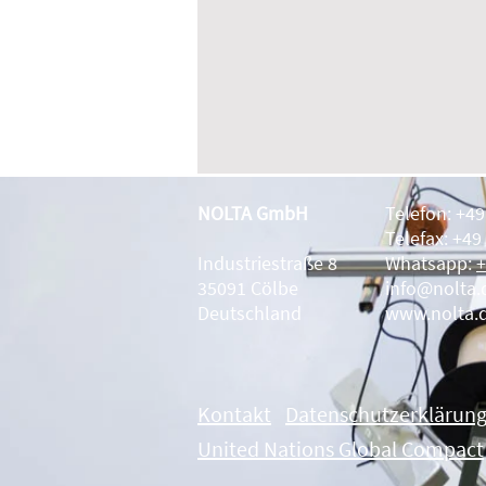
NOLTA GmbH
Telefon: +4
Telefax: +49
Industriestraße 8
Whatsapp:
+
35091 Cölbe
info@nolta.
Deutschland
www.nolta.
Kontakt
Datenschutzerklärun
United Nations Global Compact