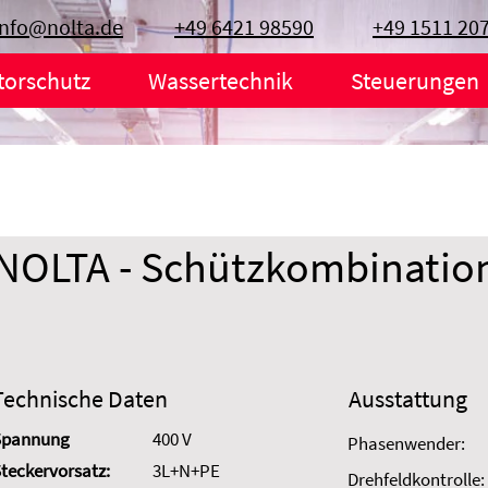
info@nolta.de
+49 6421 98590
+49 1511 20
torschutz
Wassertechnik
Steuerungen
NOLTA - Schützkombinatio
Technische Daten
Ausstattung
Spannung
400 V
Phasenwender:
teckervorsatz:
3L+N+PE
Drehfeldkontrolle: