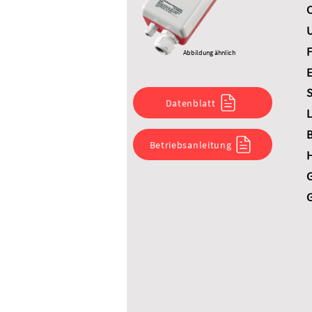
C
U
F
Abbildung ähnlich
E
S
Datenblatt
L
B
Betriebsanleitung
G
G