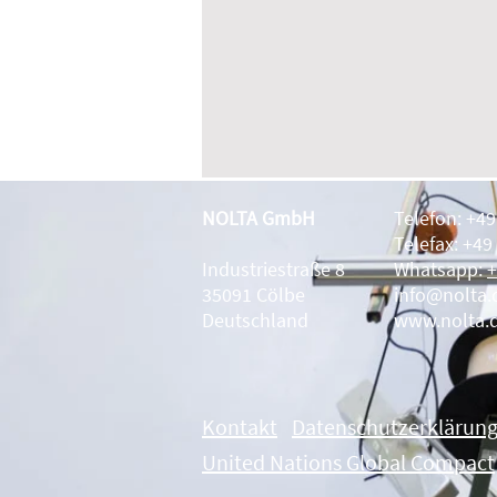
NOLTA GmbH
Telefon: +4
Telefax: +49
Industriestraße 8
Whatsapp:
+
35091 Cölbe
info@nolta.
Deutschland
www.nolta.
Kontakt
Datenschutzerklärun
United Nations Global Compact