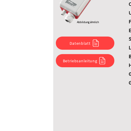
C
U
F
Abbildung ähnlich
E
S
Datenblatt
L
B
Betriebsanleitung
G
G