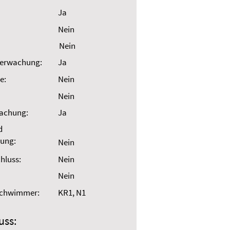
Ja
Nein
Nein
erwachung:
Ja
e:
Nein
Nein
wachung:
Ja
d
ung:
Nein
hluss:
Nein
Nein
Schwimmer:
KR1, N1
uss: