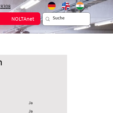
78308
NOLTAnet
n
Ja
Ja