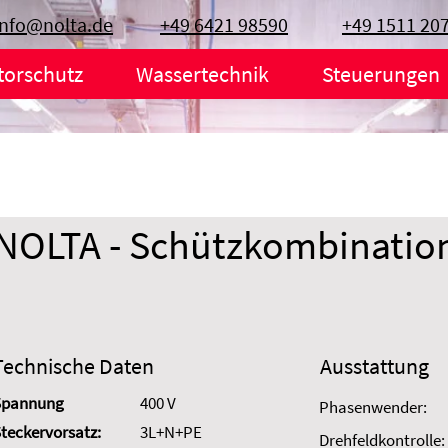
info@nolta.de
+49 6421 98590
+49 1511 20
torschutz
Wassertechnik
Steuerungen
NOLTA - Schützkombinatio
Technische Daten
Ausstattung
Spannung
400 V
Phasenwender:
teckervorsatz:
3L+N+PE
Drehfeldkontrolle: