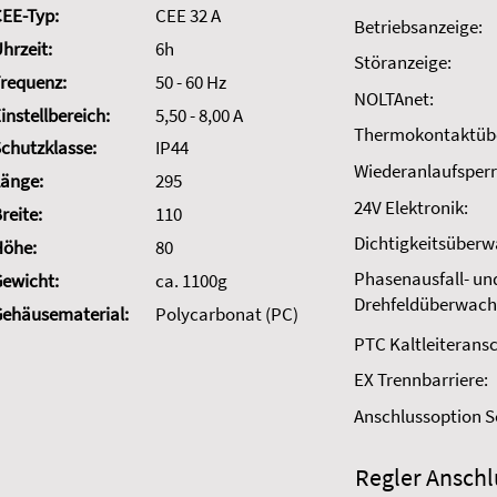
EE-Typ:
CEE 32 A
Betriebsanzeige:
hrzeit:
6h
Störanzeige:
requenz:
50 - 60 Hz
NOLTAnet:
instellbereich:
5,50 - 8,00 A
Thermokontaktüb
chutzklasse:
IP44
Wiederanlaufsperr
änge:
295
24V Elektronik:
reite:
110
Dichtigkeitsüber
Höhe:
80
Phasenausfall- un
ewicht:
ca. 1100g
Drehfeldüberwach
ehäusematerial:
Polycarbonat (PC)
PTC Kaltleiteransc
EX Trennbarriere:
Anschlussoption 
Regler Anschl