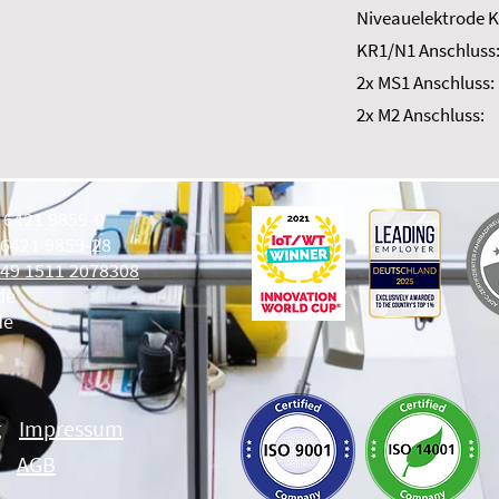
Niveauelektrode K
KR1/N1 Anschluss
2x MS1 Anschluss:
2x M2 Anschluss:
9 6421 9859-0
 6421 9859-28
49 1511 2078308
de
de
g
Impressum
AGB