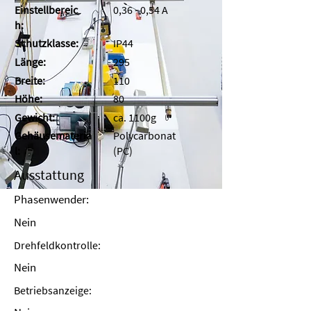
Einstellbereic
0,36 - 0,54 A
h:
Schutzklasse:
IP44
Länge:
295
Breite:
110
Höhe:
80
Gewicht:
ca. 1100g
Gehäusemateria
Polycarbonat
l:
(PC)
Ausstattung
Phasenwender:
Nein
Drehfeldkontrolle:
Nein
Betriebsanzeige: