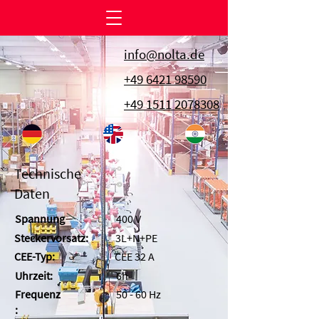
info@nolta.de
+49 6421 98590
+49 1511 2078308
Technische
Daten
Spannung
400 V
Steckervorsatz:
3L+N+PE
CEE-Typ:
CEE 32 A
Uhrzeit:
6h
Frequenz
50 - 60 Hz
: