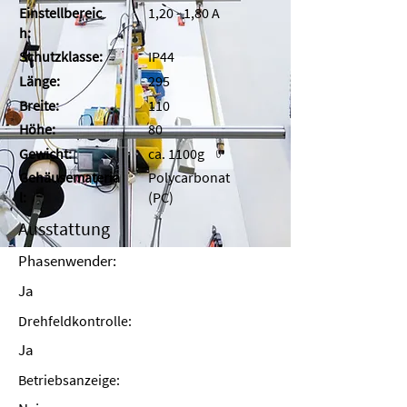
Einstellbereic
1,20 - 1,80 A
h:
Schutzklasse:
IP44
Länge:
295
Breite:
110
Höhe:
80
Gewicht:
ca. 1100g
Gehäusemateria
Polycarbonat
l:
(PC)
Ausstattung
Phasenwender:
Ja
Drehfeldkontrolle:
Ja
Betriebsanzeige: