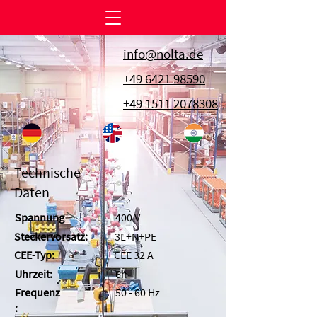
info@nolta.de
+49 6421 98590
+49 1511 2078308
Technische
Daten
Spannung
400 V
Steckervorsatz:
3L+N+PE
CEE-Typ:
CEE 32 A
Uhrzeit:
6h
Frequenz
50 - 60 Hz
: