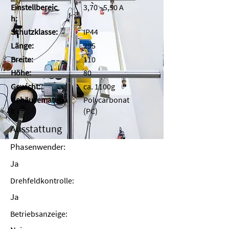
Einstellbereic
3,70 - 5,50 A
h:
Schutzklasse:
IP44
Länge:
295
Breite:
110
Höhe:
80
Gewicht:
ca. 1100g
Gehäusemateria
Polycarbonat
l:
(PC)
Ausstattung
Phasenwender:
Ja
Drehfeldkontrolle:
Ja
Betriebsanzeige: