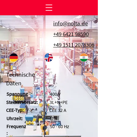
info@nolta.de
+49 6421 98590
+49 1511 2078308
Technische
Daten
Spannung
400 V
Steckervorsatz:
3L+N+PE
CEE-Typ:
CEE 32 A
Uhrzeit:
6h
Frequenz
50 - 60 Hz
: