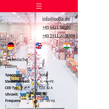
info@nolta.de
+49 6421 98590
+49 1511 2078308
Technische
Daten
Spannung
400 V
Steckervorsatz:
3L+N+PE
CEE-Typ:
CEE 32 A
Uhrzeit:
6h
Frequenz
50 - 60 Hz
: