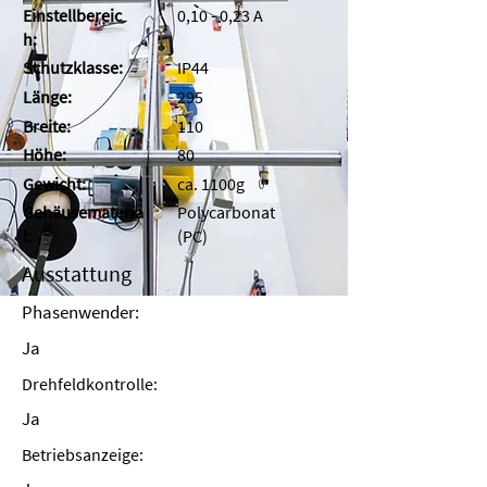
Einstellbereic
0,10 - 0,23 A
h:
Schutzklasse:
IP44
Länge:
295
Breite:
110
Höhe:
80
Gewicht:
ca. 1100g
Gehäusemateria
Polycarbonat
l:
(PC)
Ausstattung
Phasenwender:
Ja
Drehfeldkontrolle:
Ja
Betriebsanzeige: