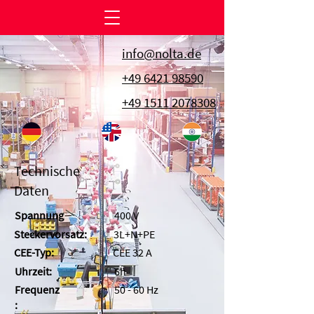
info@nolta.de
+49 6421 98590
+49 1511 2078308
Technische
Daten
Spannung
400 V
Steckervorsatz:
3L+N+PE
CEE-Typ:
CEE 32 A
Uhrzeit:
6h
Frequenz
50 - 60 Hz
: