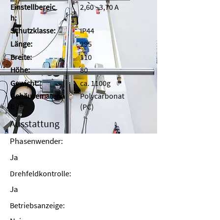
Einstellbereic
2,60 - 3,70 A
h:
Schutzklasse:
IP44
Länge:
295
Breite:
110
Höhe:
80
Gewicht:
ca. 1100g
Gehäusemateria
Polycarbonat
l:
(PC)
Ausstattung
Phasenwender:
Ja
Drehfeldkontrolle:
Ja
Betriebsanzeige: