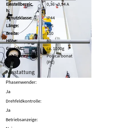
Einstellbereic
0,36 - 0,54 A
h:
Schutzklasse:
IP44
Länge:
295
Breite:
110
Höhe:
80
Gewicht:
ca. 1100g
Gehäusemateria
Polycarbonat
l:
(PC)
Ausstattung
Phasenwender:
Ja
Drehfeldkontrolle:
Ja
Betriebsanzeige: