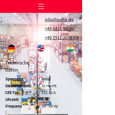
info@nolta.de
+49 6421 98590
+49 1511 2078308
Technische
Daten
Spannung
400 V
Steckervorsatz:
3L+N+PE
CEE-Typ:
CEE 32 A
Uhrzeit:
6h
Frequenz
50 - 60 Hz
: