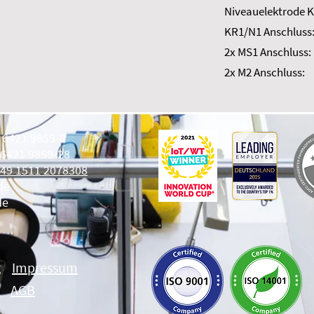
Niveauelektrode K
KR1/N1 Anschluss
2x MS1 Anschluss:
2x M2 Anschluss:
9 6421 9859-0
 6421 9859-28
49 1511 2078308
de
de
g
Impressum
AGB