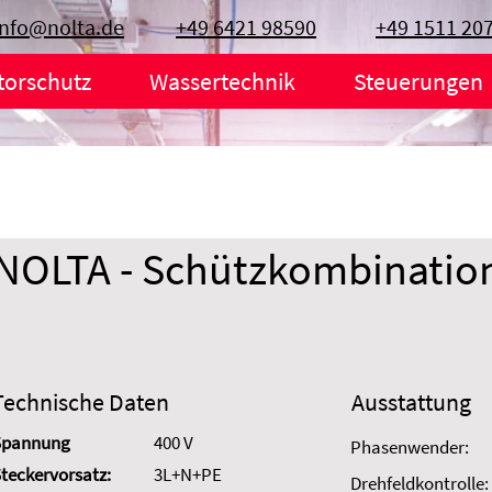
info@nolta.de
+49 6421 98590
+49 1511 20
torschutz
Wassertechnik
Steuerungen
NOLTA - Schützkombinatio
Technische Daten
Ausstattung
Spannung
400 V
Phasenwender:
teckervorsatz:
3L+N+PE
Drehfeldkontrolle: