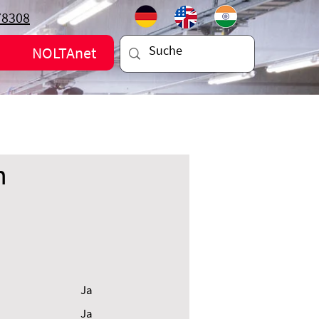
78308
NOLTAnet
n
Ja
Ja