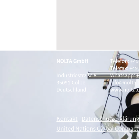
NOLTA GmbH
Telefon: +4
Telefax: +49
Industriestraße 8
Whatsapp:
+
35091 Cölbe
info@nolta.
Deutschland
www.nolta.
Kontakt
Datenschutzerklärun
United Nations Global Compact