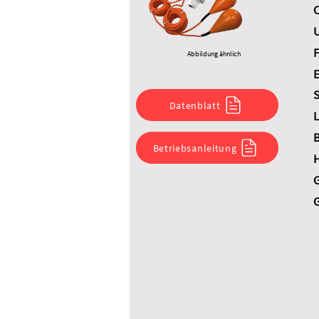
C
U
F
Abbildung ähnlich
E
S
Datenblatt
L
B
Betriebsanleitung
G
G