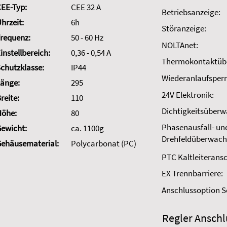
EE-Typ:
CEE 32 A
Betriebsanzeige:
hrzeit:
6h
Störanzeige:
requenz:
50 - 60 Hz
NOLTAnet:
instellbereich:
0,36 - 0,54 A
Thermokontaktüb
chutzklasse:
IP44
Wiederanlaufsperr
änge:
295
24V Elektronik:
reite:
110
Dichtigkeitsüber
Höhe:
80
Phasenausfall- un
ewicht:
ca. 1100g
Drehfeldüberwach
ehäusematerial:
Polycarbonat (PC)
PTC Kaltleiteransc
EX Trennbarriere:
Anschlussoption 
Regler Anschl