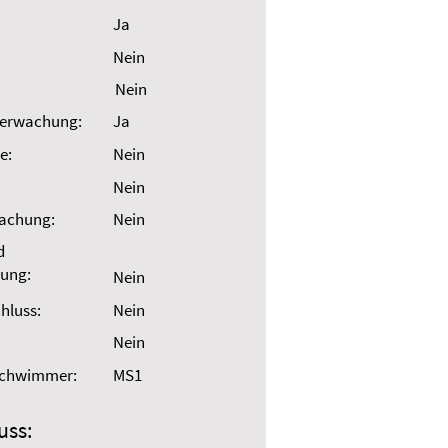
Ja
Nein
Nein
erwachung:
Ja
e:
Nein
Nein
wachung:
Nein
d
ung:
Nein
hluss:
Nein
Nein
Schwimmer:
MS1
uss: