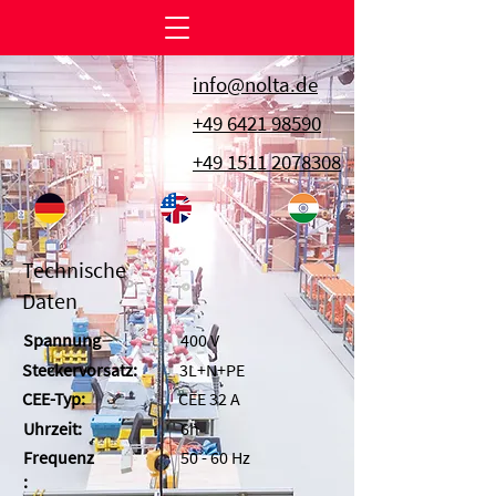
info@nolta.de
+49 6421 98590
+49 1511 2078308
Technische
Daten
Spannung
400 V
Steckervorsatz:
3L+N+PE
CEE-Typ:
CEE 32 A
Uhrzeit:
6h
Frequenz
50 - 60 Hz
: