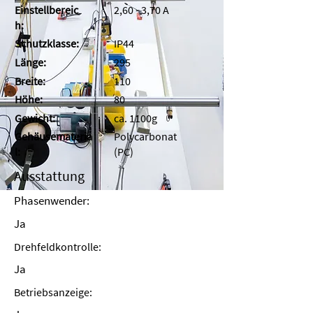
Einstellbereic
2,60 - 3,70 A
h:
Schutzklasse:
IP44
Länge:
295
Breite:
110
Höhe:
80
Gewicht:
ca. 1100g
Gehäusemateria
Polycarbonat
l:
(PC)
Ausstattung
Phasenwender:
Ja
Drehfeldkontrolle:
Ja
Betriebsanzeige: