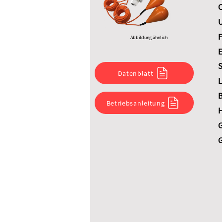
C
U
F
Abbildung ähnlich
E
S
Datenblatt
L
B
Betriebsanleitung
G
G