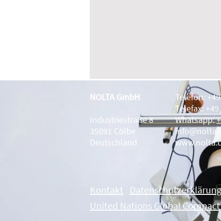
NOLTA GmbH
Telefon: +4
Telefax: +49
Industriestraße 8
Whatsapp:
+
35091 Cölbe
info@nolta.
Deutschland
www.nolta.
Kontakt
Datenschutzerklärun
United Nations Global Compact