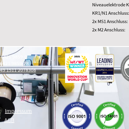
Niveauelektrode K
KR1/N1 Anschluss
2x MS1 Anschluss:
2x M2 Anschluss:
9 6421 9859-0
 6421 9859-28
49 1511 2078308
de
de
g
Impressum
AGB