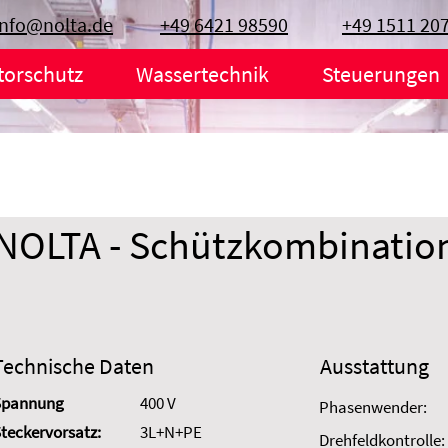
info@nolta.de
+49 6421 98590
+49 1511 20
torschutz
Wassertechnik
Steuerungen
NOLTA - Schützkombinatio
Technische Daten
Ausstattung
Spannung
400 V
Phasenwender:
teckervorsatz:
3L+N+PE
Drehfeldkontrolle: