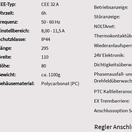
EE-Typ:
CEE 32 A
Betriebsanzeige:
hrzeit:
6h
Störanzeige:
requenz:
50 - 60 Hz
NOLTAnet:
instellbereich:
8,00 - 11,5 A
Thermokontaktüb
chutzklasse:
IP44
Wiederanlaufsperr
änge:
295
24V Elektronik:
reite:
110
Dichtigkeitsüber
Höhe:
80
Phasenausfall- un
ewicht:
ca. 1100g
Drehfeldüberwach
ehäusematerial:
Polycarbonat (PC)
PTC Kaltleiteransc
EX Trennbarriere:
Anschlussoption 
Regler Anschl