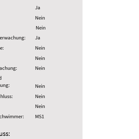
Ja
Nein
Nein
erwachung:
Ja
e:
Nein
Nein
wachung:
Nein
d
ung:
Nein
hluss:
Nein
Nein
Schwimmer:
MS1
uss: