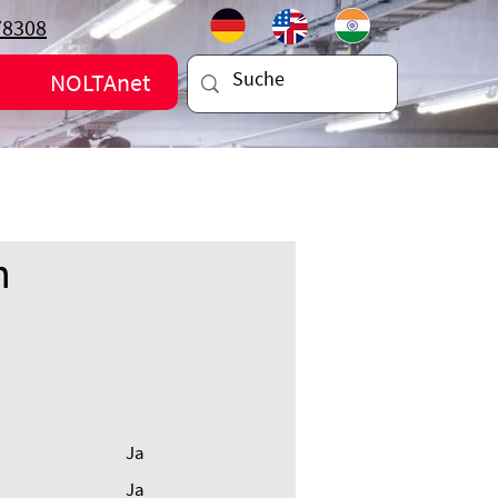
78308
NOLTAnet
n
Ja
Ja