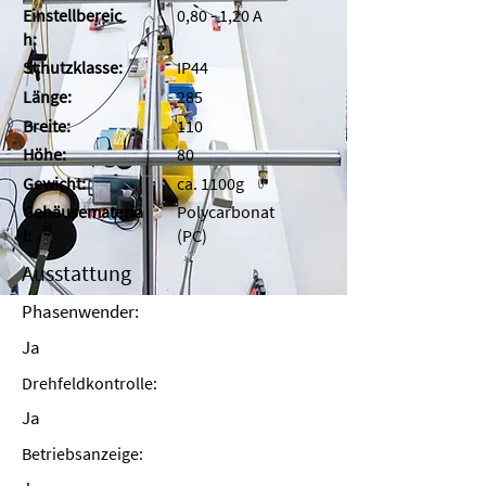
Einstellbereic
0,80 - 1,20 A
h:
Schutzklasse:
IP44
Länge:
285
Breite:
110
Höhe:
80
Gewicht:
ca. 1100g
Gehäusemateria
Polycarbonat
l:
(PC)
Ausstattung
Phasenwender:
Ja
Drehfeldkontrolle:
Ja
Betriebsanzeige: