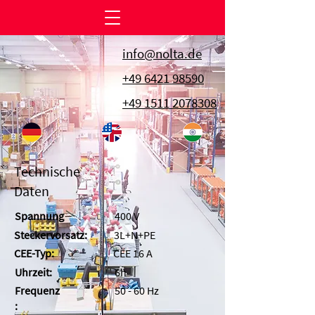
info@nolta.de
+49 6421 98590
+49 1511 2078308
Technische
Daten
Spannung
400 V
Steckervorsatz:
3L+N+PE
CEE-Typ:
CEE 16 A
Uhrzeit:
6h
Frequenz
50 - 60 Hz
: