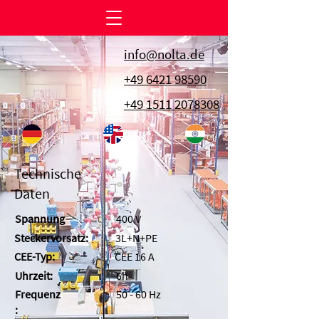
info@nolta.de
+49 6421 98590
+49 1511 2078308
Technische
Daten
Spannung
400 V
Steckervorsatz:
3L+N+PE
CEE-Typ:
CEE 16 A
Uhrzeit:
6h
Frequenz
50 - 60 Hz
: