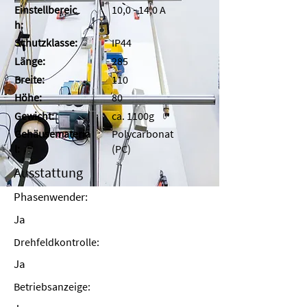
Einstellbereic
10,0 - 14,0 A
h:
Schutzklasse:
IP44
Länge:
285
Breite:
110
Höhe:
80
Gewicht:
ca. 1100g
Gehäusemateria
Polycarbonat
l:
(PC)
Ausstattung
Phasenwender:
Ja
Drehfeldkontrolle:
Ja
Betriebsanzeige: