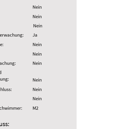
Nein
Nein
Nein
erwachung:
Ja
e:
Nein
Nein
wachung:
Nein
d
ung:
Nein
hluss:
Nein
Nein
Schwimmer:
M2
uss: