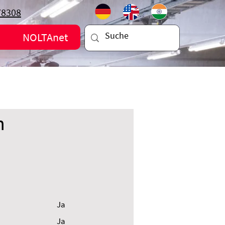
78308
NOLTAnet
n
Ja
Ja