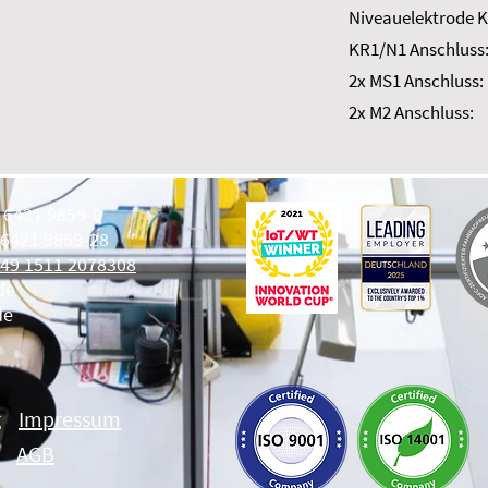
Niveauelektrode K
KR1/N1 Anschluss
2x MS1 Anschluss:
2x M2 Anschluss:
9 6421 9859-0
 6421 9859-28
49 1511 2078308
de
de
g
Impressum
AGB