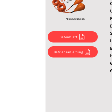
C
U
F
Abbildung ähnlich
E
S
Datenblatt
L
B
Betriebsanleitung
G
G