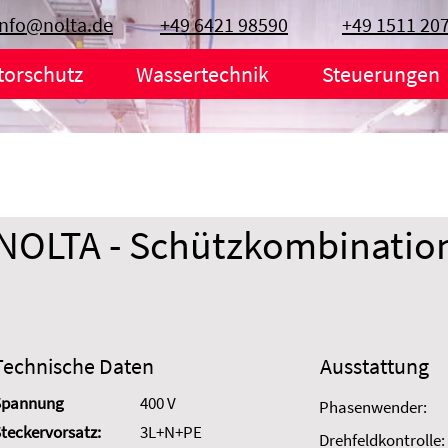
info@nolta.de
+49 6421 98590
+49 1511 20
torschutz
Wassertechnik
Steuerungen
NOLTA - Schützkombinatio
Technische Daten
Ausstattung
Spannung
400 V
Phasenwender:
teckervorsatz:
3L+N+PE
Drehfeldkontrolle: