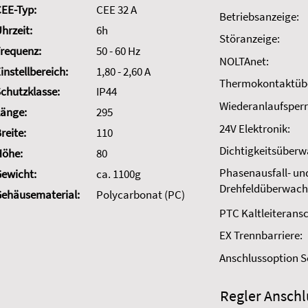
EE-Typ:
CEE 32 A
Betriebsanzeige:
hrzeit:
6h
Störanzeige:
requenz:
50 - 60 Hz
NOLTAnet:
instellbereich:
1,80 - 2,60 A
Thermokontaktüb
chutzklasse:
IP44
Wiederanlaufsperr
änge:
295
24V Elektronik:
reite:
110
Dichtigkeitsüber
Höhe:
80
Phasenausfall- un
ewicht:
ca. 1100g
Drehfeldüberwach
ehäusematerial:
Polycarbonat (PC)
PTC Kaltleiteransc
EX Trennbarriere:
Anschlussoption 
Regler Anschl