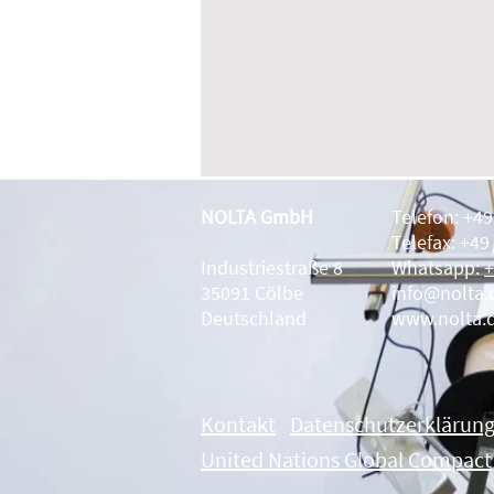
NOLTA GmbH
Telefon: +4
Telefax: +49
Industriestraße 8
Whatsapp:
+
35091 Cölbe
info@nolta.
Deutschland
www.nolta.
Kontakt
Datenschutzerklärun
United Nations Global Compact