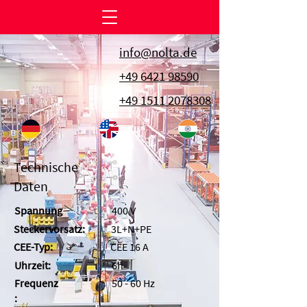
info@nolta.de
+49 6421 98590
+49 1511 2078308
Technische
Daten
Spannung
400 V
Steckervorsatz:
3L+N+PE
CEE-Typ:
CEE 16 A
Uhrzeit:
6h
Frequenz
50 - 60 Hz
: