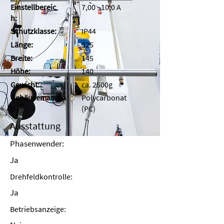
Einstellbereic
7,00 - 10,0 A
h:
Schutzklasse:
IP44
Länge:
325
Breite:
145
Höhe:
140
Gewicht:
ca. 2500g
Gehäusemateria
Polycarbonat
l:
(PC)
Ausstattung
Phasenwender:
Ja
Drehfeldkontrolle:
Ja
Betriebsanzeige: