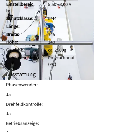
Einstellbereic
5,50 - 8,00 A
h:
Schutzklasse:
IP44
Länge:
325
Breite:
145
Höhe:
140
Gewicht:
ca. 2500g
Gehäusemateria
Polycarbonat
l:
(PC)
Ausstattung
Phasenwender:
Ja
Drehfeldkontrolle:
Ja
Betriebsanzeige: