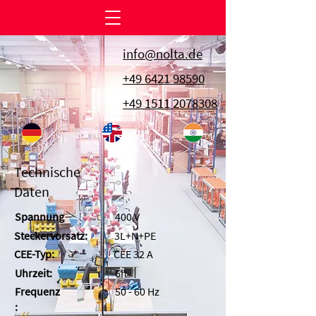
info@nolta.de
+49 6421 98590
+49 1511 2078308
Technische
Daten
Spannung
400 V
Steckervorsatz:
3L+N+PE
CEE-Typ:
CEE 32 A
Uhrzeit:
6h
Frequenz
50 - 60 Hz
: