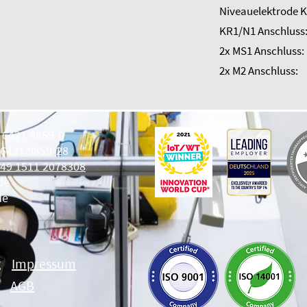
Niveauelektrode K
KR1/N1 Anschluss
2x MS1 Anschluss:
2x M2 Anschluss:
9 6421 9859-0
 6421 9859-28
49 1511 2078308
de
de
g
Impressum
AGB