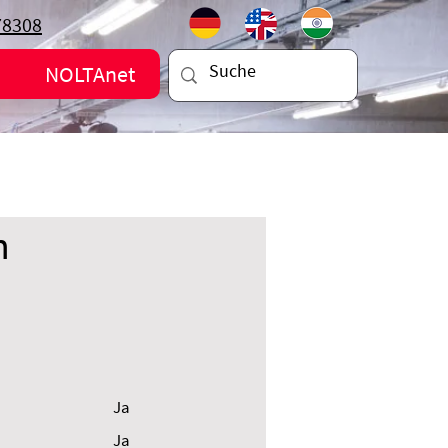
78308
NOLTAnet
n
Ja
Ja