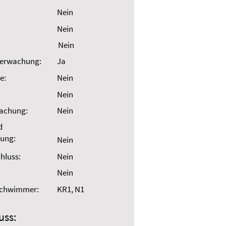
Nein
Nein
Nein
erwachung:
Ja
e:
Nein
Nein
wachung:
Nein
d
ung:
Nein
hluss:
Nein
Nein
Schwimmer:
KR1, N1
uss: