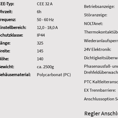
EE-Typ:
CEE 32 A
Betriebsanzeige:
hrzeit:
6h
Störanzeige:
requenz:
50 - 60 Hz
NOLTAnet:
instellbereich:
12,0 - 18,0 A
Thermokontaktüb
chutzklasse:
IP44
Wiederanlaufsperr
änge:
325
24V Elektronik:
reite:
145
Dichtigkeitsüber
Höhe:
140
Phasenausfall- un
ewicht:
ca. 2500g
Drehfeldüberwach
ehäusematerial:
Polycarbonat (PC)
PTC Kaltleiteransc
EX Trennbarriere:
Anschlussoption 
Regler Anschl