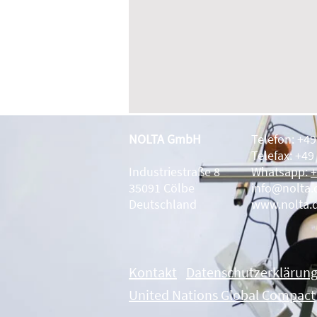
NOLTA GmbH
Telefon: +4
Telefax: +49
Industriestraße 8
Whatsapp:
+
35091 Cölbe
info@nolta.
Deutschland
www.nolta.
Kontakt
Datenschutzerklärun
United Nations Global Compact