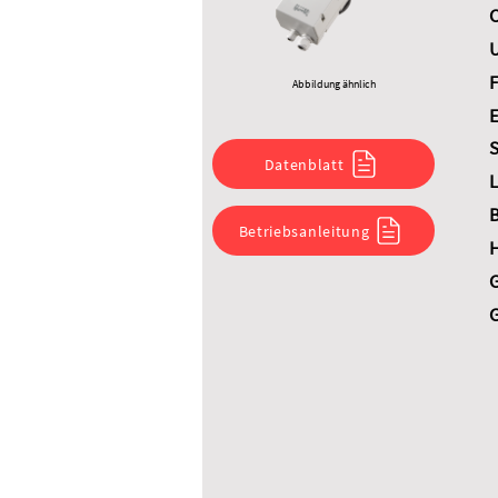
C
U
F
Abbildung ähnlich
E
S
Datenblatt
L
B
Betriebsanleitung
G
G