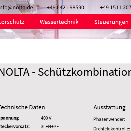
info@nolta.de
+49 6421 98590
+49 1511 20
torschutz
Wassertechnik
Steuerungen
NOLTA - Schützkombinatio
Technische Daten
Ausstattung
Spannung
400 V
Phasenwender:
teckervorsatz:
3L+N+PE
Drehfeldkontrolle: