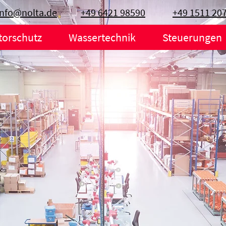
info@nolta.de
+49 6421 98590
+49 1511 20
torschutz
Wassertechnik
Steuerungen