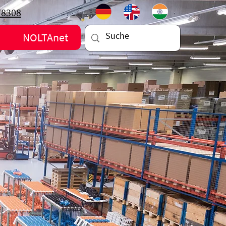
78308
NOLTAnet