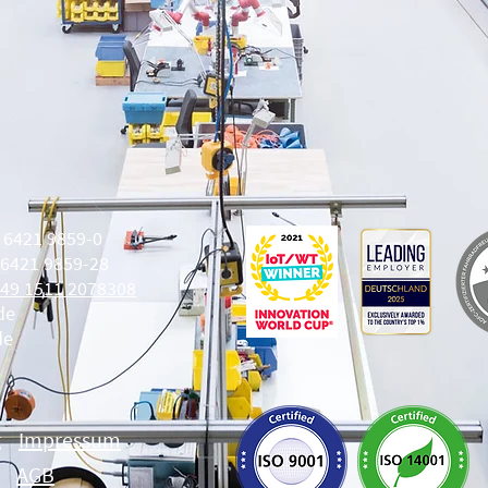
9 6421 9859-0
 6421 9859-28
49 1511 2078308
de
de
g
Impressum
AGB