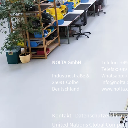
NOLTA GmbH
Telefon: +4
Telefax: +49
Industriestraße 8
Whatsapp:
+
35091 Cölbe
info@nolta.
Deutschland
www.nolta.
Kontakt
Datenschutzerklärun
United Nations Global Compact