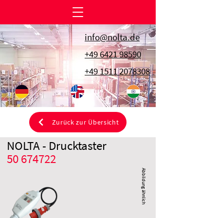
info@nolta.de
+49 6421 98590
+49 1511 2078308
Zurück zur Übersicht
NOLTA - Drucktaster
50 674722
Abbildung ähnlich