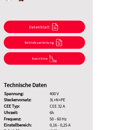
Datenblatt
Betriebsanleitung
Kennlinie
Technische Daten
Spannung:
400 V
Steckervorsatz:
3L+N+PE
CEE Typ:
CEE 32 A
Uhrzeit:
6h
Frequenz:
50 - 60 Hz
Einstellbereich:
0,16 - 0,25 A