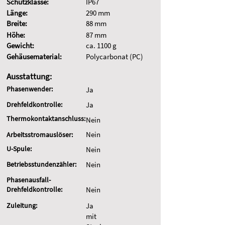
Schutzklasse:
IP67
Länge:
290 mm
Breite:
88 mm
Höhe:
87 mm
Gewicht:
ca. 1100 g
Gehäusematerial:
Polycarbonat (PC)
Ausstattung:
Phasenwender:
Ja
Drehfeldkontrolle:
Ja
Thermokontaktanschluss:
Nein
Nein
Arbeitsstromauslöser:
U-Spule:
Nein
Betriebsstundenzähler:
Nein
Phasenausfall-
Drehfeldkontrolle:
Nein
Zuleitung:
Ja
mit